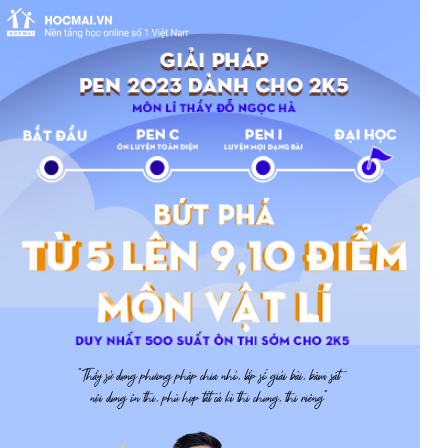
"Thầy sử dụng phương pháp chia nhỏ, lắp số giải bài, bám sát
nội dung ôn thi, phù hợp tất cả kì thi chung, thi riêng"