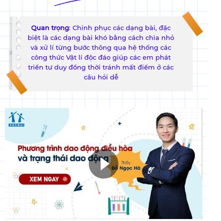
Quan trọng
: Chinh phục các dạng bài, đặc
biệt là các dạng bài khó bằng cách chia nhỏ
và xử lí từng bước thông qua hệ thống các
công thức Vật lí độc đáo giúp các em phát
triển tư duy đồng thời tránh mất điểm ở các
câu hỏi dễ
ĐẶC BIỆT: THAM GIA GROUP HỌC TẬP TƯƠNG TÁC CÙNG
THẦY VÀ HÀNG NGHÌN BẠN 2K5 KHÁC ĐẾN TẬN NGÀY THI