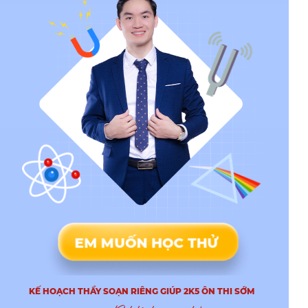
EM MUỐN HỌC THỬ
KẾ HOẠCH THẦY SOẠN RIÊNG GIÚP 2K5 ÔN THI SỚM