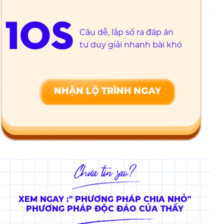
10S
Câu dễ, lắp số ra đáp án
tư duy giải nhanh bài khó
NHẬN LỘ TRÌNH NGAY
XEM NGAY :" PHƯƠNG PHÁP CHIA NHỎ"
PHƯƠNG PHÁP ĐỘC ĐÁO CỦA THẦY